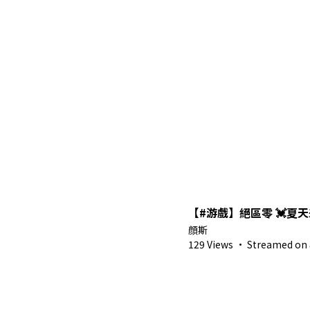
【#游戲】絕區零 💓夏天
顔斯
129 Views
·
Streamed on 8