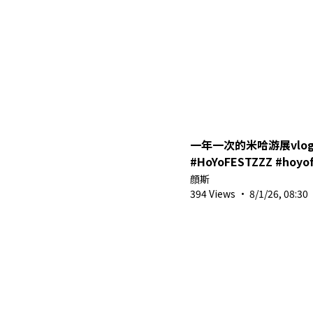
一年一次的米哈游展vlog 来
#HoYoFESTZZZ #hoyof
#hoyofestgenshin
顔斯
394 Views
·
8/1/26, 08:30