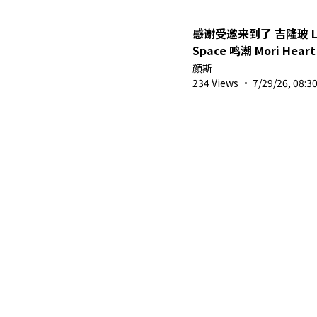
感谢受邀来到了 吉隆玻 Lala
Space 鸣潮 Mori Hea
#wutheringwaves #mori
顔斯
#acgbase
234 Views
·
7/29/26, 08:3