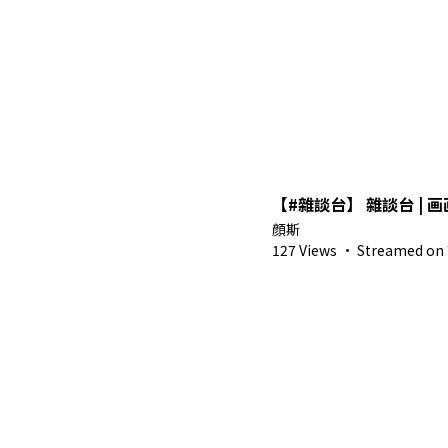
【#雜
顔斯
127 Views
·
Streamed on 7