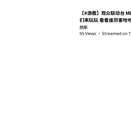
【#游戲】观众联动台 MECC
们来玩玩 看看谁厉害哈
顔斯
95 Views
·
Streamed on 7/