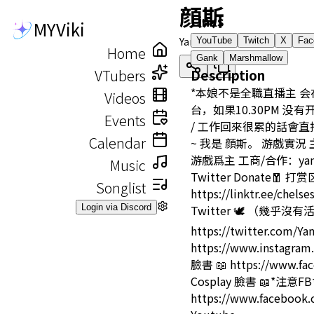
顔斯
Links
MYViki
Yansu
YouTube
Twitch
X
Fac
Home
Gank
Marshmallow
VTubers
Description
*本娘不是全職直播主 会在8.
Videos
台，如果10.30PM 
Events
/ 工作回來很累的話會直
Calendar
~ 我是 顔斯。 游戲實況
游戲爲主 工商/合作：yansux
Music
Twitter Donate
Songlist
https://linktr.ee/chel
Login via Discord
Twitter 🕊️ （幾乎沒
https://twitter.com/Ya
https://www.instagram
臉書 📖 https://www.fa
Cosplay 臉書 📖*注
https://www.facebook.