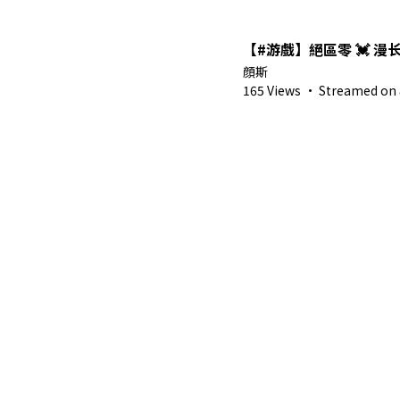
【#游戲】絕區零 💓 漫
顔斯
165 Views
·
Streamed on 8