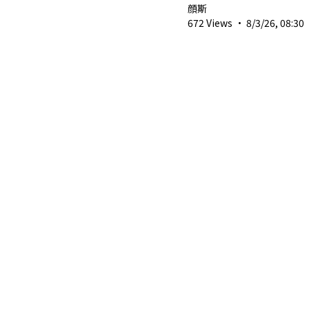
#hoyofest2026
顔斯
672 Views
·
8/3/26, 08:30