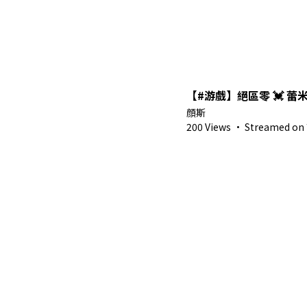
【#游戲】絕區零 💓 蕾米
顔斯
200 Views
·
Streamed on 7