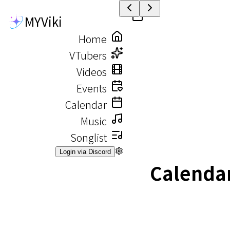
MYViki
M
T
W
T
F
S
S
Home
27
28
29
30
31
1
2
VTubers
名無しナナ Birthday
秋晴ソラ Birthday
夜狼星 Birthday
Videos
Events
3
4
5
6
7
8
9
Calendar
六六 Birthday
猫田貝莉 Birthday
Music
七星ナギ发布新翻唱曲
雨沫 Birthday
Songlist
10
11
12
13
14
15
16
Login via Discord
Calenda
17
18
19
20
21
22
23