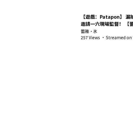
【遊戲：Patapon】 
邀請一六現場監督！ 【蕾
Vtuber】
蕾雅・氷
257 Views
·
Streamed on 7