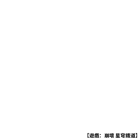
【遊戲：崩壞 星穹鐵道