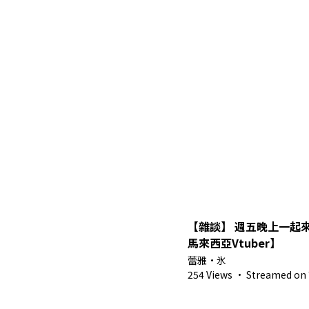
【雜談】 週五晚上一起
馬來西亞Vtuber】
蕾雅・氷
254 Views
·
Streamed on 7