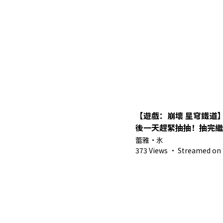
【遊戲：崩壞 星穹鐵道
後一天趕緊抽抽！抽完繼
馬來西亞Vtuber】
蕾雅・氷
373 Views
·
Streamed on 7