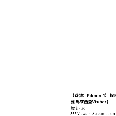
【遊雜：Pikmin 4】
雅 馬來西亞Vtuber】
蕾雅・氷
365 Views
·
Streamed on 7