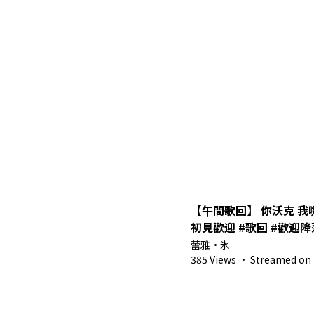
【午間歌回】 你沃克 我
初見歡迎 #歌回 #歡迎降落 【蕾雅 馬來
Vtuber】
蕾雅・氷
385 Views
·
Streamed on 7