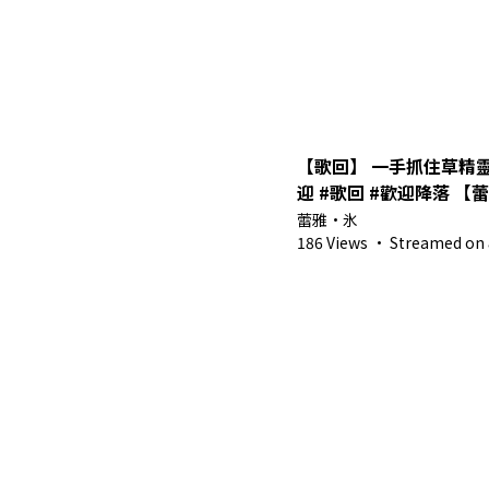
【歌回】 一手抓住草精靈
迎 #歌回 #歡迎降落 【蕾雅 馬來西亞
Vtuber】
蕾雅・氷
186 Views
·
Streamed on 8