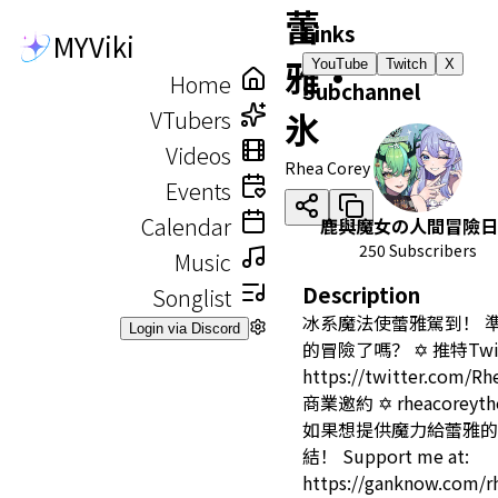
蕾
Links
MYViki
雅・
YouTube
Twitch
X
Home
Subchannel
氷
VTubers
Videos
Rhea Corey
Events
Calendar
鹿與魔女の人間冒險日
250 Subscribers
Music
Description
Songlist
冰系魔法使蕾雅駕到！ 
Login via Discord
的冒險了嗎？ ✡ 推特Twit
https://twitter.com/R
商業邀約 ✡ rheacoreyth
如果想提供魔力給蕾雅的
結！ Support me at:
https://ganknow.com/r