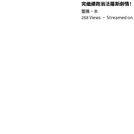
完繼續跑翁法羅斯劇情！
Vtuber】
蕾雅・氷
268 Views
·
Streamed on 7