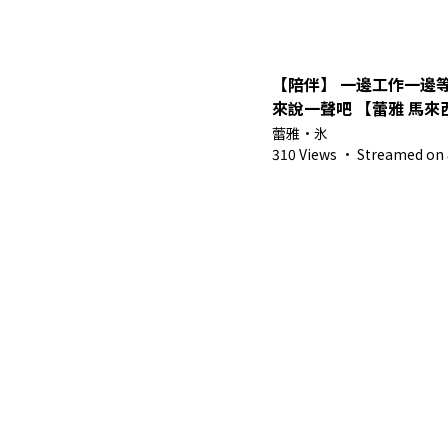
【陪伴】 一邊工作一邊
來說一聲吧 【蕾雅 馬來西
蕾雅・氷
310 Views
·
Streamed on 8