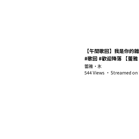
【午間歌回】我是你的雜音
#歌回 #歡
蕾雅・氷
544 Views
·
Streamed on 7