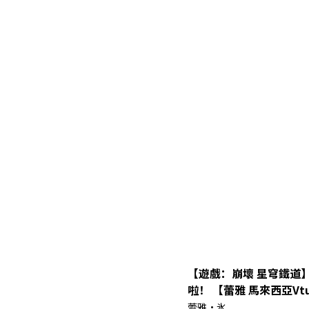
【遊戲：崩壞 星穹鐵道】
啦！ 【蕾雅 馬來西亞Vtu
蕾雅・氷