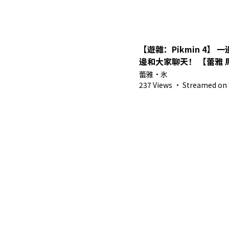
【遊雜：Pikmin 4】 一
邊和大家聊天！ 【蕾雅 馬
蕾雅・氷
237 Views
·
Streamed on 7