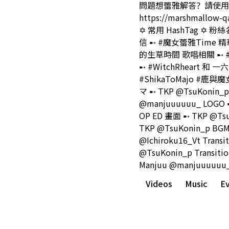
問題想蕾雅解答？請使用
https://marshmallow-q
✡ 常用 HashTag ✡ 粉
信 ➸ #魔女蕾雅Time 
的生草時間 歌唱相關 ➸ #
➸ #WitchRheart 和 
#ShikaToMajo #鹿與魔女 
マ ➸ TKP @TsuKonin_
@manjuuuuuu_ LOGO
OP ED 畫面 ➸ TKP @Ts
TKP @TsuKonin_p BG
@Ichiroku16_Vt Transi
@TsuKonin_p Transitio
Manjuu @manjuuuuuu
Videos
Music
E