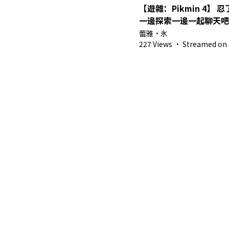
【遊雜：Pikmin 4】
一邊探索一邊一起聊天吧
Vtuber】
蕾雅・氷
227 Views
·
Streamed on 8