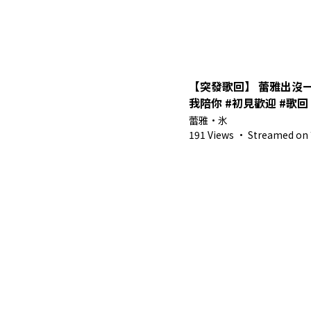
【突發歌回】 蕾雅出沒
我陪你 #初見歡迎 #歌回 #
馬來西亞Vtuber】
蕾雅・氷
191 Views
·
Streamed on 7