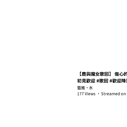
【鹿與魔女歌回】 傷心的
初見歡迎 #歌回 #歡迎降落 
馬來西亞Vtuber】
蕾雅・氷
177 Views
·
Streamed on 7