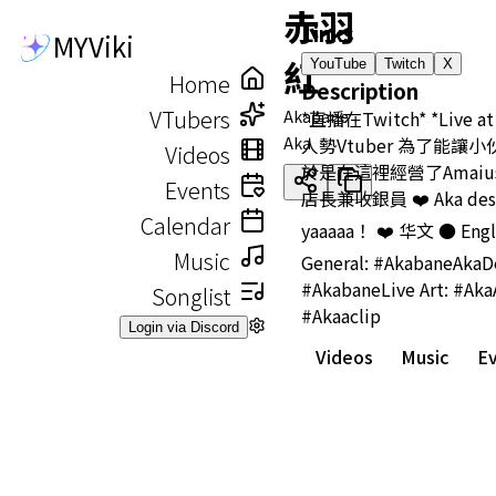
赤羽
Links
MYViki
紅
YouTube
Twitch
X
Home
Description
VTubers
Akabane
*直播在Twitch* *Live at 
Aka
人勢Vtuber 為了能讓
Videos
於是在這裡經營了Amaiusag
Events
店長兼收銀員 ❤️ Aka des~
Calendar
yaaaaa ！❤️ 华文 ● Engl
Music
General: #AkabaneAkaDe
#AkabaneLive Art: #AkaA
Songlist
#Akaaclip
Login via Discord
Videos
Music
E