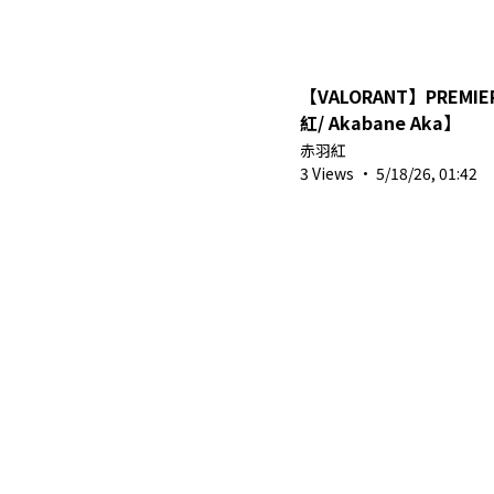
【VALORANT】PREMIE
紅/ Akabane Aka】
赤羽紅
3 Views
·
5/18/26, 01:42