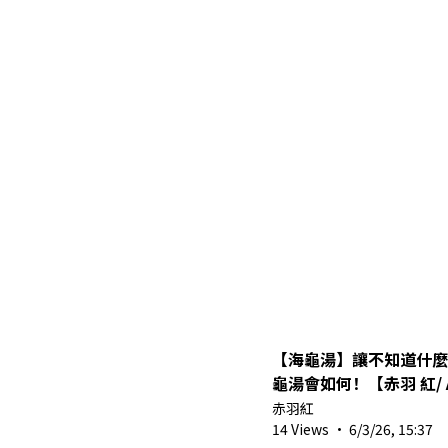
【海龜湯】讓不知道什麼
龜湯會如何！【赤羽 紅/ A
w/Reo, Jelly, YangSu
赤羽紅
14 Views
·
6/3/26, 15:37