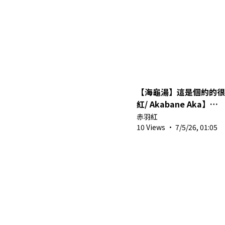
【海龜湯】這是個約的很
紅/ Akabane Aka】
w/Gin,Sakuya,Yamato
赤羽紅
10 Views
·
7/5/26, 01:05