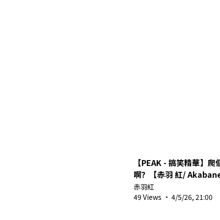
【PEAK - 搞笑精華】
啊？【赤羽 紅/ Akabane
w/Amaiusagi
赤羽紅
49 Views
·
4/5/26, 21:00