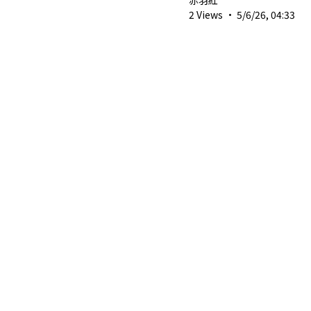
2 Views
·
5/6/26, 04:33