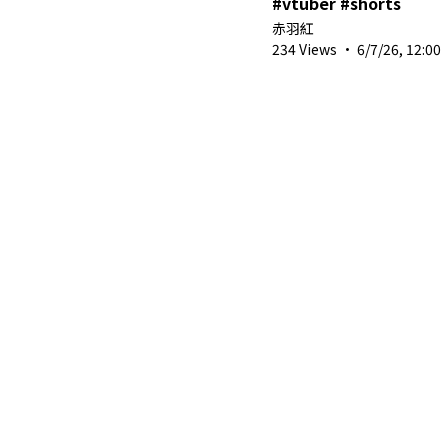
#vtuber #shorts
赤羽紅
234 Views
·
6/7/26, 12:00