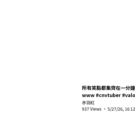
所有笑點都集齊在一分鐘
www #cnvtuber #valo
#shorts
赤羽紅
937 Views
·
5/27/26, 16:1