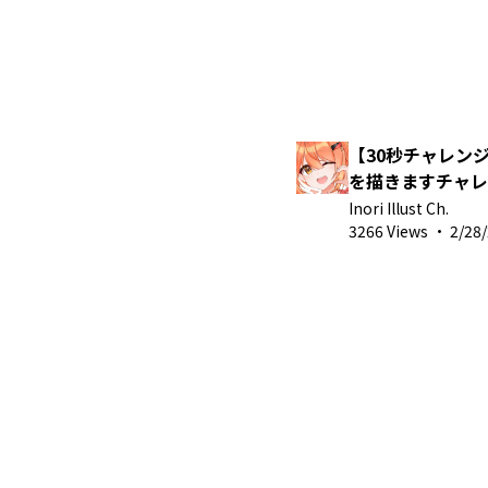
【30秒チャレン
を描きますチャレンジ 
ラストメイキング
Inori Illust Ch.
3266 Views
·
2/28/