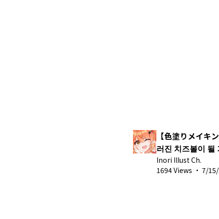
【色塗りメイキン
러진 치즈볼이 될 거
ストメイキング
Inori Illust Ch.
1694 Views
·
7/15/