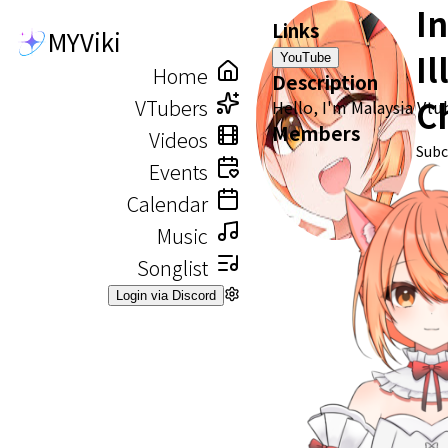
In
Links
MYViki
Il
YouTube
Home
Description
C
VTubers
Hello, I'm Malaysia Vtu
Members
Videos
Subc
Events
Calendar
Music
Songlist
Login via Discord