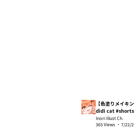
【色塗りメイキング】
didi cat #sh
グ
Inori Illust Ch.
365 Views
·
7/22/2