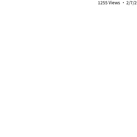
1255 Views
·
2/7/2