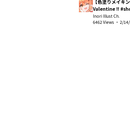
【色塗りメイキング
Valentine !! 
キング
Inori Illust Ch.
6462 Views
·
2/14/