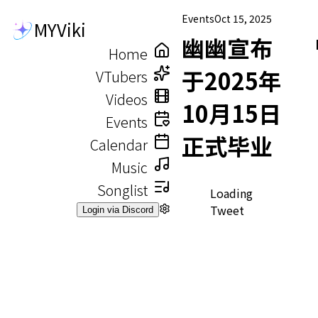
Events
Oct 15, 2025
MYViki
幽幽宣布
Home
于2025年
VTubers
Videos
10月15日
Events
正式毕业
Calendar
Music
Songlist
Loading
Tweet
Login via Discord