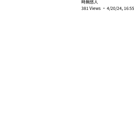
#minecraft
時無悠人
381 Views
·
4/20/24, 16:5