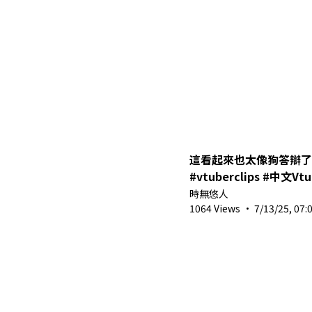
這看起來也太像狗答辯了吧
#vtuberclips #中文Vtu
#minecraft #2025
時無悠人
1064 Views
·
7/13/25, 07: