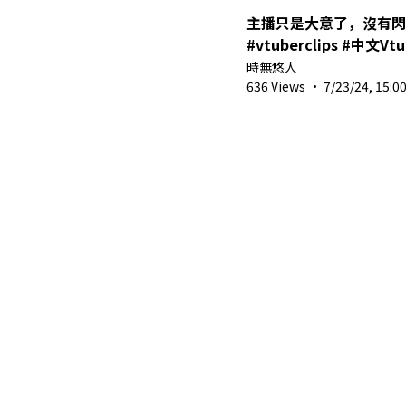
主播只是大意了，沒有閃 🤡
#vtuberclips #中文Vtu
#minecraft
時無悠人
636 Views
·
7/23/24, 15:0