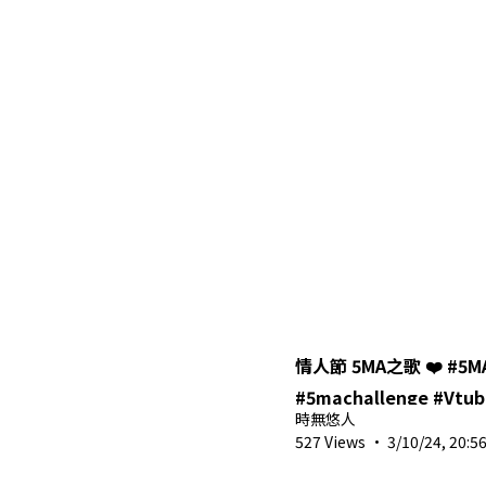
情人節 5MA之歌 ❤️ #5
#5machallenge #Vtube
時無悠人
#shorts
527 Views
·
3/10/24, 20:5