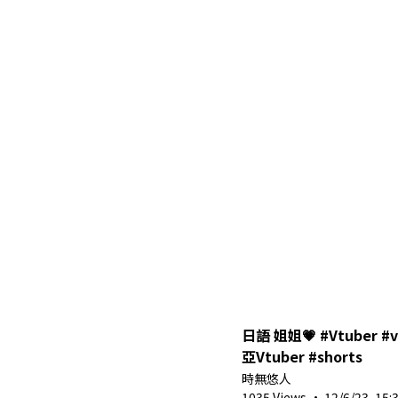
日語 姐姐💗 #Vtuber #vtuberclips #馬來西
亞Vtuber #shorts
時無悠人
1035 Views
·
12/6/23, 15: