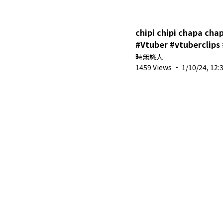
chipi chipi chapa 
#Vtuber #vtuberclips #馬來西亞Vtuber
#shorts
時無悠人
1459 Views
·
1/10/24, 12: