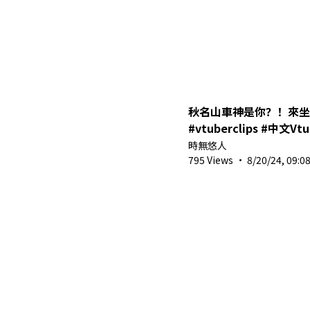
秋名山車神是你？！來坐我的車！ 
#vtuberclips #中文Vtu
時無悠人
795 Views
·
8/20/24, 09:0