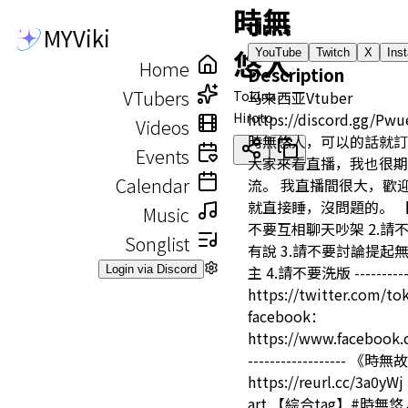
時無
Links
MYViki
悠人
YouTube
Twitch
X
Ins
Home
Description
VTubers
Tokina
马来西亚Vtuber
Hiroto
https://discord.gg
Videos
時無悠人，可以的話就訂
Events
大家來看直播，我也很期
Calendar
流。 我直播間很大，歡
就直接睡，沒問題的。 【
Music
不要互相聊天吵架 2.請
Songlist
有說 3.請不要討論提起無
主 4.請不要洗版 ----------
Login via Discord
https://twitter.com/to
facebook：
https://www.facebook.
------------------ 《
https://reurl.cc/3a0y
art 【綜合tag】#時無悠