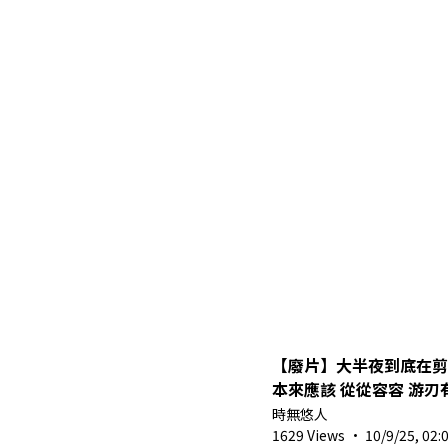
【廢片】大半夜到底在剪
本來應該 從從容容 游刃
時無悠人
1629 Views
·
10/9/25, 02: