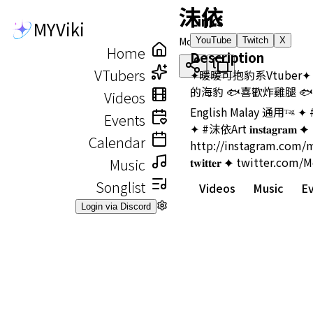
沫依
Links
MYViki
Mooi
YouTube
Twitch
X
Home
Description
VTubers
✦暖暖可抱豹系Vtuber
的海豹 🐟喜歡炸雞腿 🐟
Videos
English Malay 通用ᵀᵃᵍ 
Events
✦ #沫依Art 𝐢𝐧𝐬𝐭𝐚𝐠𝐫𝐚𝐦 ✦
Calendar
http://instagram.com/
𝐭𝐰𝐢𝐭𝐭𝐞𝐫 ✦ twitter.co
Music
Songlist
Videos
Music
E
Login via Discord