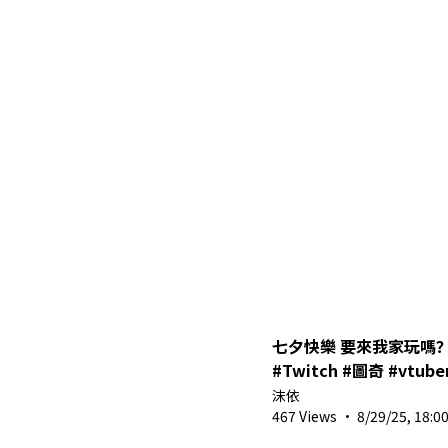
七夕快樂 要來我家玩嗎？ | 
#Twitch #圖奇 #vtuber
#twitchstreamer #s
沫依
亞vtuber
467 Views
·
8/29/25, 18:0