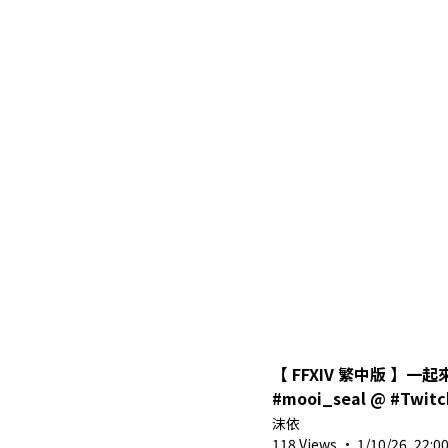
【 FFXIV 繁中版 】一起
#mooi_seal @ #Twitch #圖奇 #vtu
#shorts #馬來西亞vtube
沫依
118 Views
·
1/10/26, 22:0