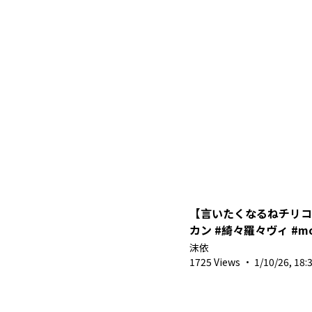
【言いたくなるねチリコ
カン #綺々羅々ヴィ #mooi_sea
#圖奇 #vtuber #shorts #馬來西亞vtuber
沫依
#新人vtuber
1725 Views
·
1/10/26, 18: