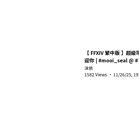
【 FFXIV 繁中版 】
迎你 | #mooi_seal @ #Tw
#vtuber #shorts #馬來
沫依
1582 Views
·
11/26/25, 19