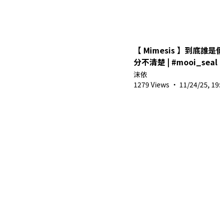
【 Mimesis 】到底誰是
分不清楚 | #mooi_seal @ 
#vtuber #shorts #馬
沫依
#mimesis
1279 Views
·
11/24/25, 19