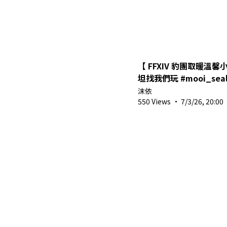
【 FFXIV 豹團取暖溫
坦找我們玩 #mooi_seal @ #Twitch #圖奇
#vtuber #shorts #馬來
沫依
550 Views
·
7/3/26, 20:00