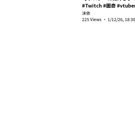
#Twitch #圖奇 #vtuber #shorts #馬來西
亞vtuber #シスターに
沫依
ズれ
225 Views
·
1/12/26, 18:3