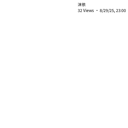
#twitchstreamer #short
沫依
亞vtuber
32 Views
·
8/29/25, 23:00