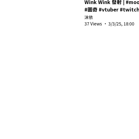
Wink Wink 發射 | #moo
#圖奇 #vtuber #twitch
沫依
37 Views
·
3/3/25, 18:00