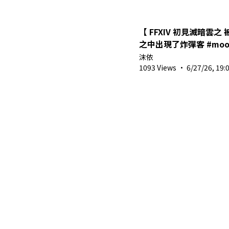
【 FFXIV 初見滅暗雲之
之中出現了炸彈客 #mooi_seal @ #Twitch
#圖奇 #vtuber #shor
沫依
#ffxiv滅暗雲
1093 Views
·
6/27/26, 19: