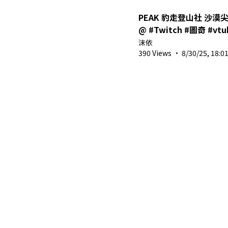
PEAK 豹走登山社 沙漠尖叫篇
@ #Twitch #圖奇 #vtuber
#twitchstreamer #short
沫依
亞vtuber
390 Views
·
8/30/25, 18:0