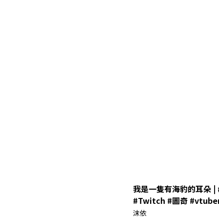
我是一隻有海豹的耳朵 | #m
#Twitch #圖奇 #vtuber
#twitchstreamer #sh
沫依