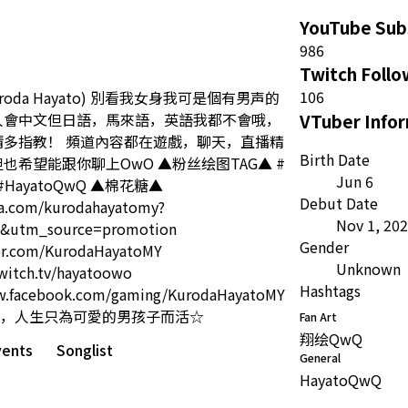
YouTube Sub
986
Twitch Follo
106
oda Hayato) 別看我女身我可是個有男声的
人會中文但日語，馬來語，英語我都不會哦，
VTuber Info
請多指教！ 頻道內容都在遊戲，聊天，直播精
Birth Date
也希望能跟你聊上OwO ▲粉丝绘图TAG▲ #
Jun 6
#HayatoQwQ ▲棉花糖▲
Debut Date
qa.com/kurodahayatomy?
Nov 1, 20
&utm_source=promotion
Gender
ter.com/KurodaHayatoMY
Unknown
witch.tv/hayatoowo
Hashtags
w.facebook.com/gaming/KurodaHayatoMY
，人生只為可愛的男孩子而活☆
Fan Art
翔绘QwQ
vents
Songlist
General
HayatoQwQ