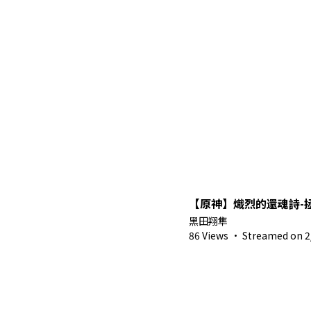
【原神】熾烈的還魂詩-
黑田翔隼
86 Views
·
Streamed on 2/