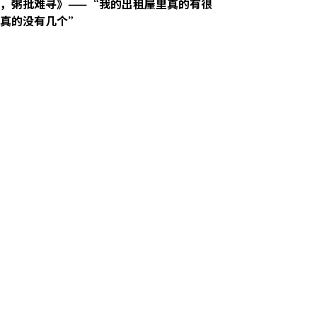
，粥批难寻》——“我的出租屋里真的有很
批真的没有几个”
3