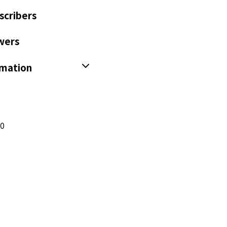
scribers
wers
rmation
20