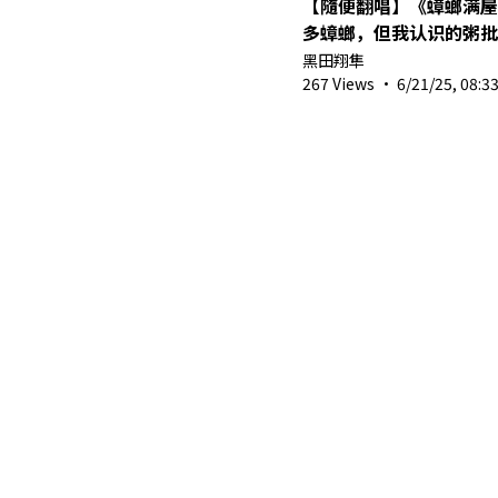
【隨便翻唱】《蟑螂满屋
多蟑螂，但我认识的粥
黑田翔隼
267 Views
·
6/21/25, 08:3