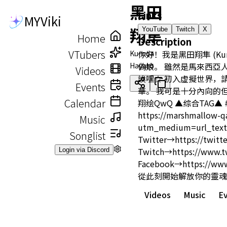
黑田
Links
MYViki
翔隼
YouTube
Twitch
X
Home
Description
VTubers
Kuroda
你好！我是黑田翔隼 (Kur
Hayato
偽娘。 雖然是馬來西亞
Videos
誒嘿☆ 初入虛擬世界，
Events
華。 我可是十分內向的但
Calendar
翔绘QwQ ▲综合TAG▲ 
https://marshmallow-
Music
utm_medium=url_text
Songlist
Twitter→https://twit
Twitch→https://www.t
Login via Discord
Facebook→https://ww
從此刻開始解放你的靈魂
Videos
Music
E