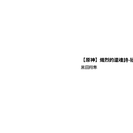
【原神】熾烈的還魂詩-
黑田翔隼